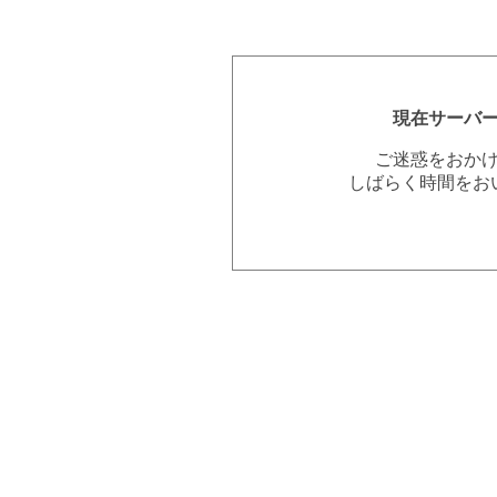
現在サーバ
ご迷惑をおか
しばらく時間をお