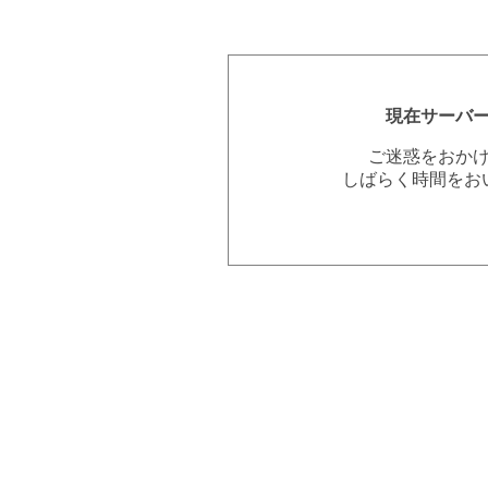
現在サーバ
ご迷惑をおか
しばらく時間をお