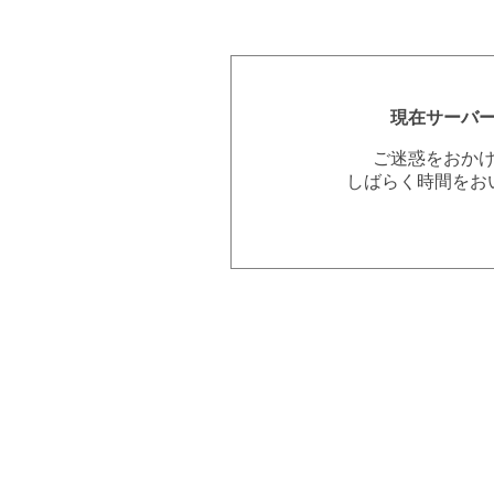
現在サーバ
ご迷惑をおか
しばらく時間をお