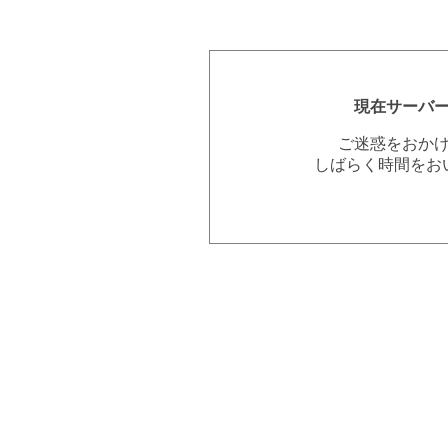
現在サーバ
ご迷惑をおか
しばらく時間をお