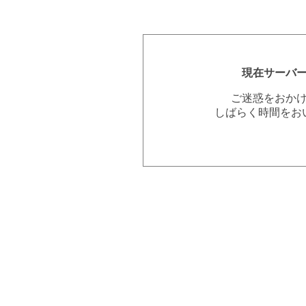
現在サーバ
ご迷惑をおか
しばらく時間をお