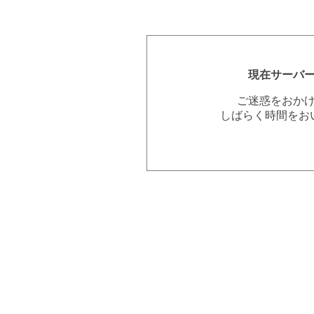
現在サーバ
ご迷惑をおか
しばらく時間をお