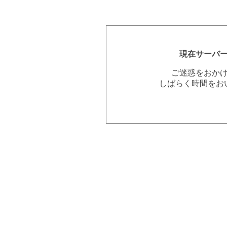
現在サーバ
ご迷惑をおか
しばらく時間をお