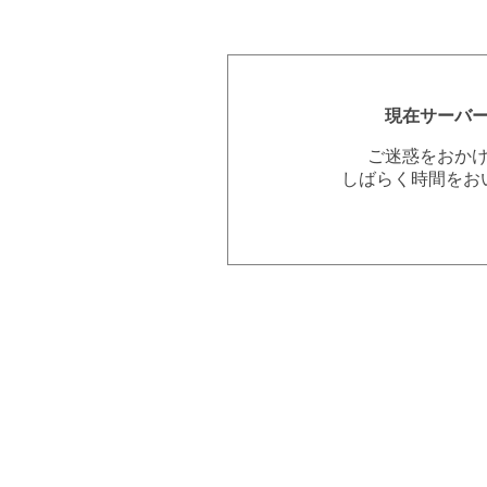
現在サーバ
ご迷惑をおか
しばらく時間をお