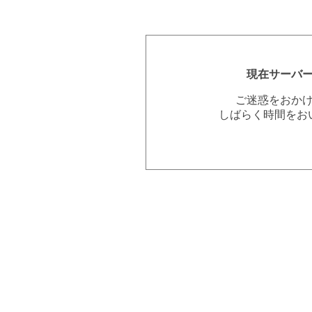
現在サーバ
ご迷惑をおか
しばらく時間をお