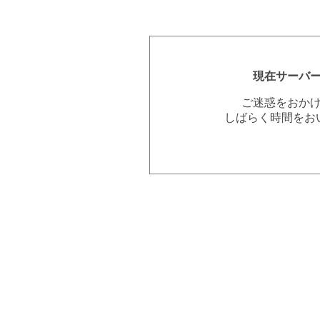
現在サーバ
ご迷惑をおか
しばらく時間をお