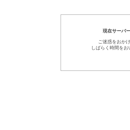
現在サーバ
ご迷惑をおか
しばらく時間をお