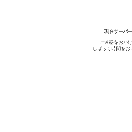
現在サーバ
ご迷惑をおか
しばらく時間をお