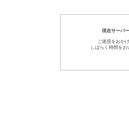
現在サーバ
ご迷惑をおか
しばらく時間をお