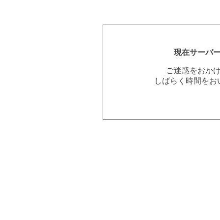
現在サーバ
ご迷惑をおか
しばらく時間をお