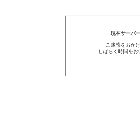
現在サーバ
ご迷惑をおか
しばらく時間をお