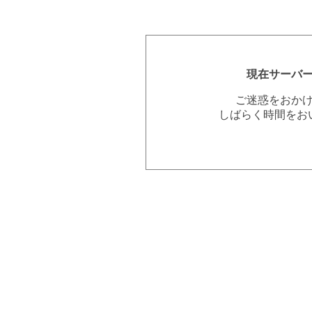
現在サーバ
ご迷惑をおか
しばらく時間をお