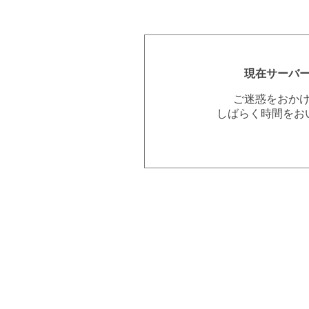
現在サーバ
ご迷惑をおか
しばらく時間をお