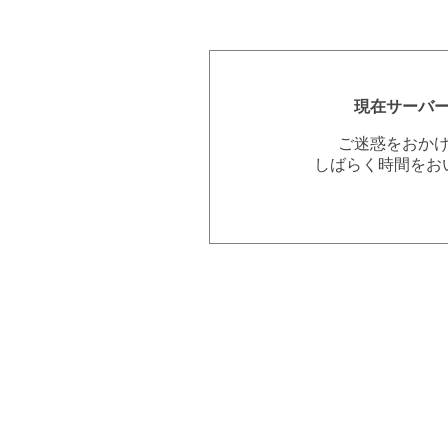
現在サーバ
ご迷惑をおか
しばらく時間をお