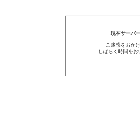
現在サーバ
ご迷惑をおか
しばらく時間をお