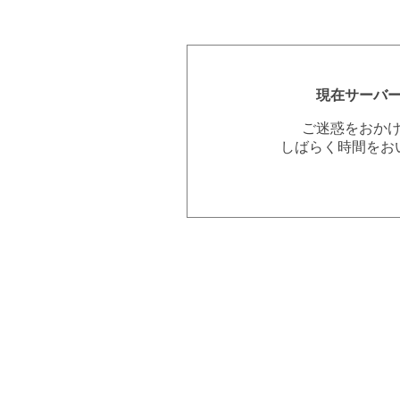
現在サーバ
ご迷惑をおか
しばらく時間をお