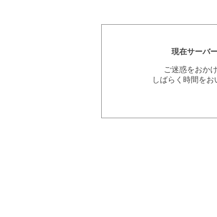
現在サーバ
ご迷惑をおか
しばらく時間をお