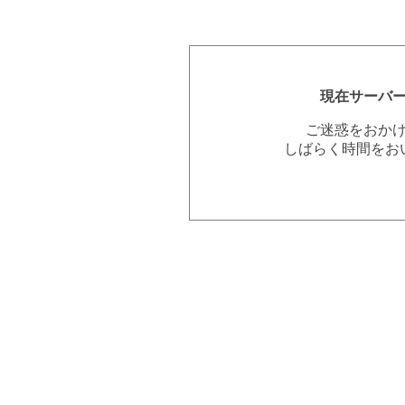
現在サーバ
ご迷惑をおか
しばらく時間をお