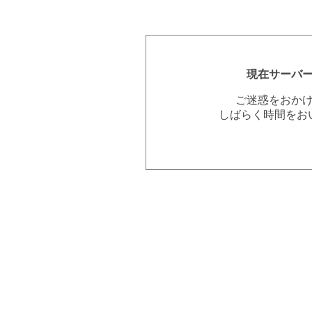
現在サーバ
ご迷惑をおか
しばらく時間をお