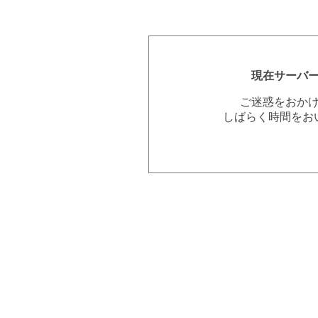
現在サーバ
ご迷惑をおか
しばらく時間をお