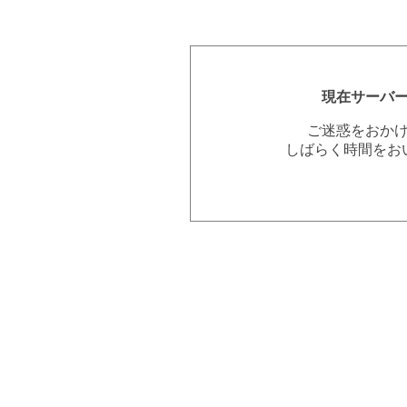
現在サーバ
ご迷惑をおか
しばらく時間をお