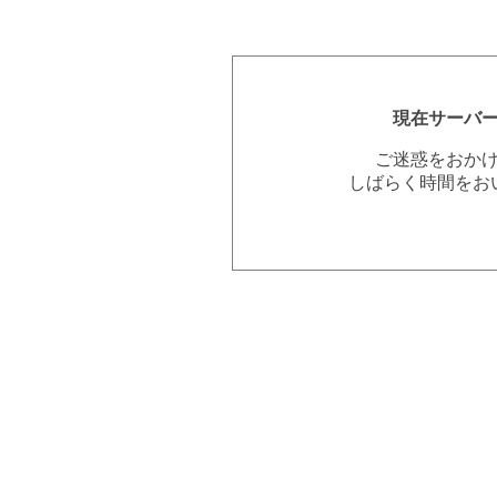
現在サーバ
ご迷惑をおか
しばらく時間をお