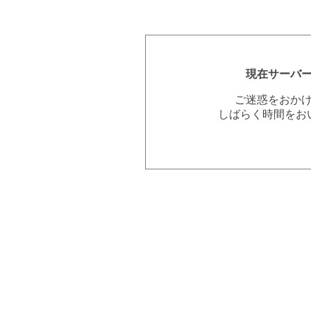
現在サーバ
ご迷惑をおか
しばらく時間をお