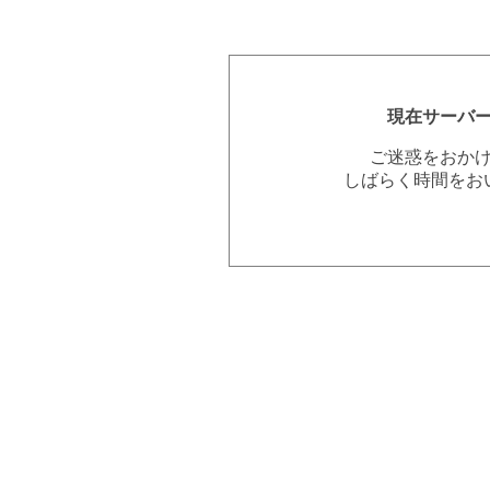
現在サーバ
ご迷惑をおか
しばらく時間をお