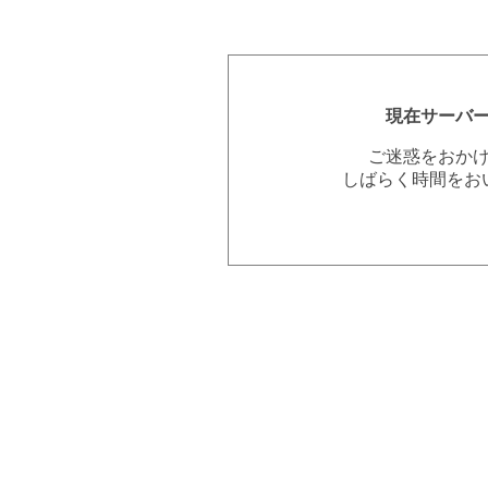
現在サーバ
ご迷惑をおか
しばらく時間をお