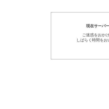
現在サーバ
ご迷惑をおか
しばらく時間をお