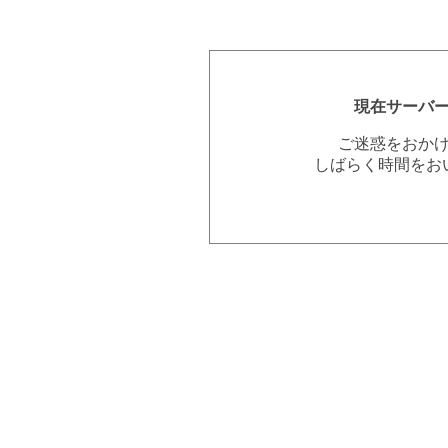
現在サーバ
ご迷惑をおか
しばらく時間をお