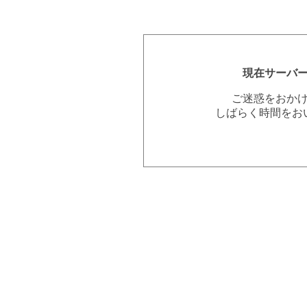
現在サーバ
ご迷惑をおか
しばらく時間をお