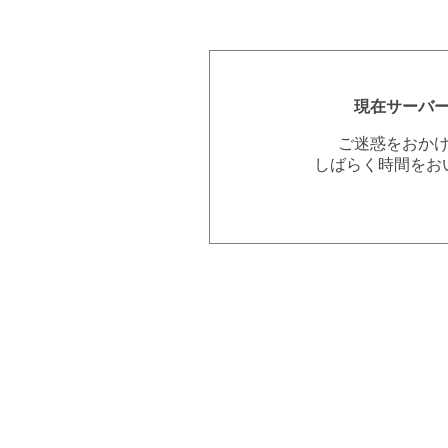
現在サーバ
ご迷惑をおか
しばらく時間をお