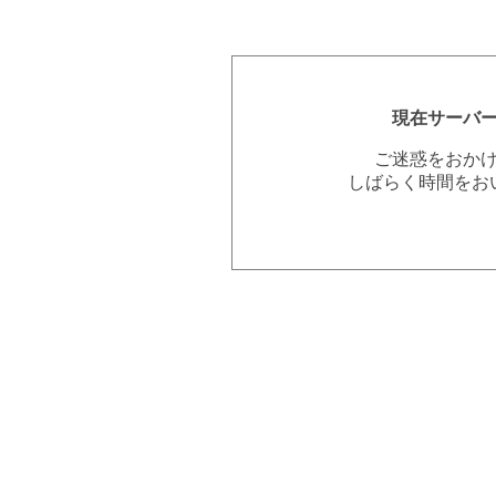
現在サーバ
ご迷惑をおか
しばらく時間をお