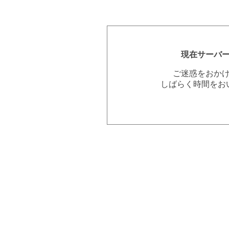
現在サーバ
ご迷惑をおか
しばらく時間をお