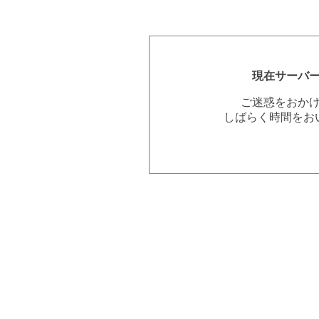
現在サーバ
ご迷惑をおか
しばらく時間をお