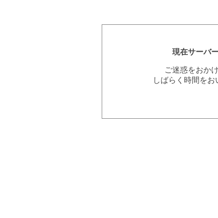
現在サーバ
ご迷惑をおか
しばらく時間をお