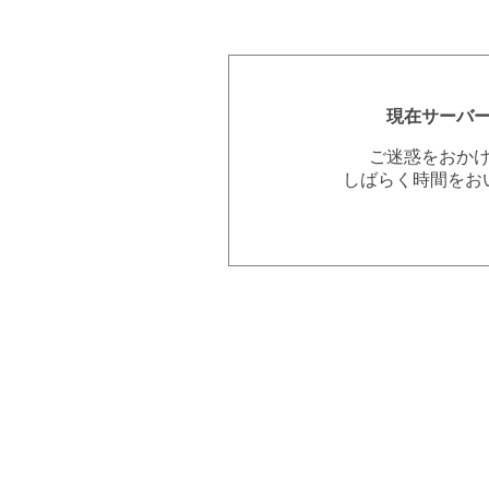
現在サーバ
ご迷惑をおか
しばらく時間をお