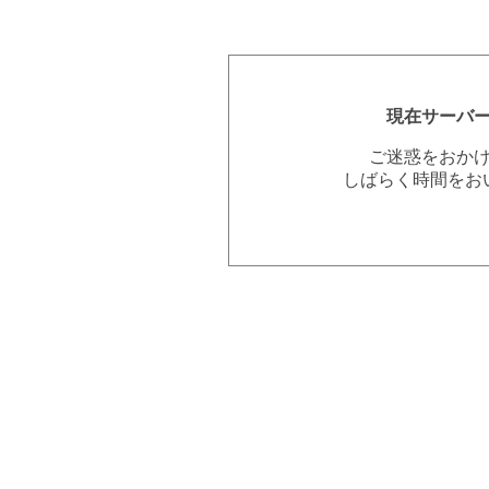
現在サーバ
ご迷惑をおか
しばらく時間をお