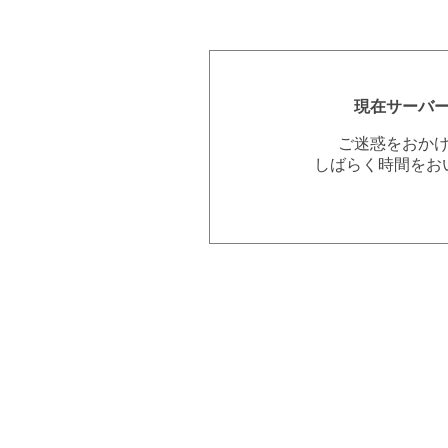
現在サーバ
ご迷惑をおか
しばらく時間をお