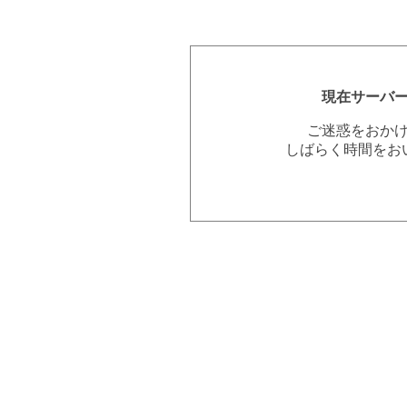
現在サーバ
ご迷惑をおか
しばらく時間をお