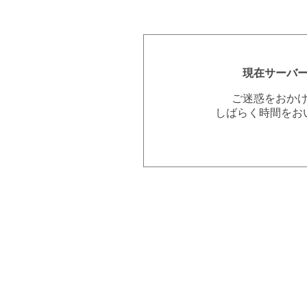
現在サーバ
ご迷惑をおか
しばらく時間をお