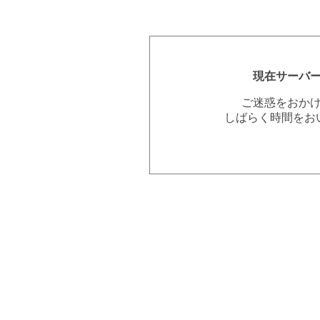
現在サーバ
ご迷惑をおか
しばらく時間をお