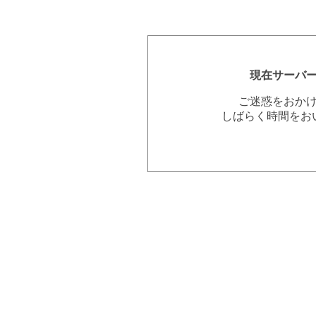
現在サーバ
ご迷惑をおか
しばらく時間をお