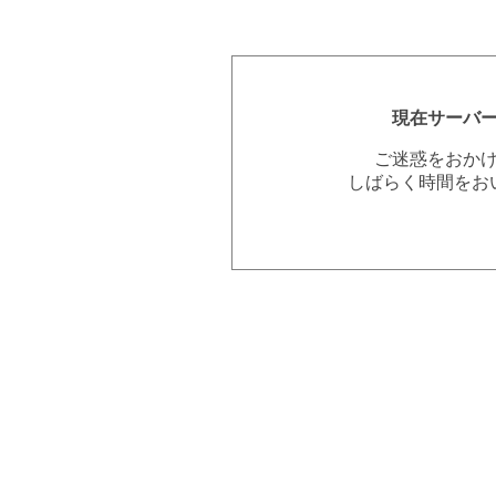
現在サーバ
ご迷惑をおか
しばらく時間をお