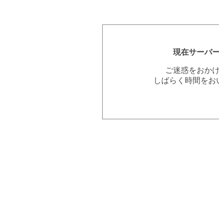
現在サーバ
ご迷惑をおか
しばらく時間をお