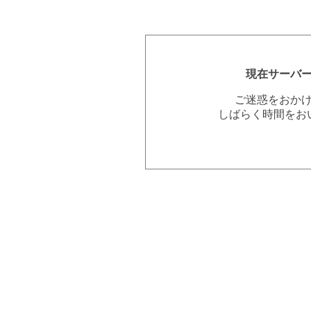
現在サーバ
ご迷惑をおか
しばらく時間をお