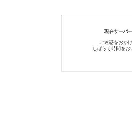
現在サーバ
ご迷惑をおか
しばらく時間をお