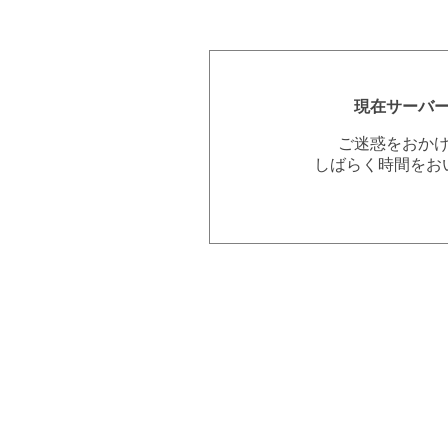
現在サーバ
ご迷惑をおか
しばらく時間をお