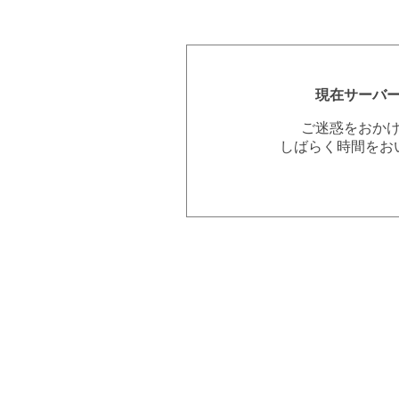
現在サーバ
ご迷惑をおか
しばらく時間をお